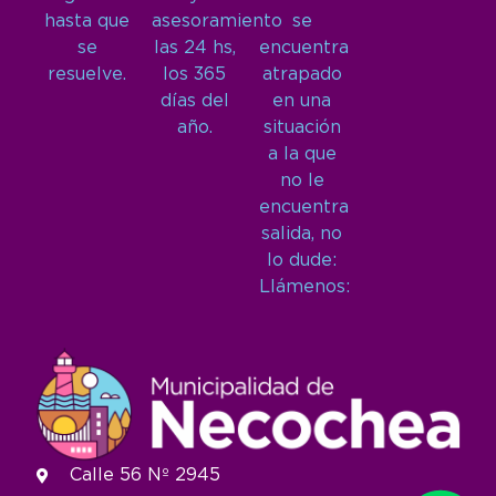
hasta que
asesoramiento
se
se
las 24 hs,
encuentra
resuelve.
los 365
atrapado
días del
en una
año.
situación
a la que
no le
encuentra
salida, no
lo dude:
Llámenos:
Calle 56 Nº 2945