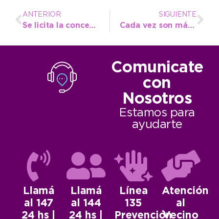
ANTERIOR
SIGUIENTE
Se licita la concesión del restaurant y salones del Estacionamiento Municipal de Camiones
Cada vez son más las instituciones locales sujetas a derecho
Comunicate
con
Nosotros
Estamos para
ayudarte
Llamá
Llamá
Línea
Atención
al 147
al 144
135
al
24 hs |
24 hs |
Prevención
Vecino