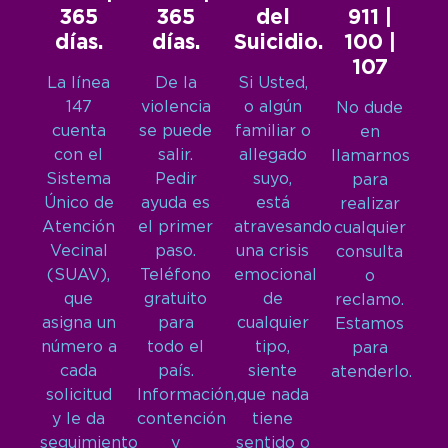
365
365
del
911 |
días.
días.
Suicidio.
100 |
107
La línea
De la
Si Usted,
147
violencia
o algún
No dude
cuenta
se puede
familiar o
en
con el
salir.
allegado
llamarnos
Sistema
Pedir
suyo,
para
Único de
ayuda es
está
realizar
Atención
el primer
atravesando
cualquier
Vecinal
paso.
una crisis
consulta
(SUAV),
Teléfono
emocional
o
que
gratuito
de
reclamo.
asigna un
para
cualquier
Estamos
número a
todo el
tipo,
para
cada
país.
siente
atenderlo.
solicitud
Información,
que nada
y le da
contención
tiene
seguimiento
y
sentido o