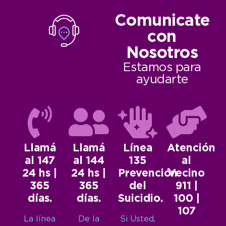
Comunicate
con
Nosotros
Estamos para
ayudarte
Llamá
Llamá
Línea
Atención
al 147
al 144
135
al
24 hs |
24 hs |
Prevención
Vecino
365
365
del
911 |
días.
días.
Suicidio.
100 |
107
La línea
De la
Si Usted,