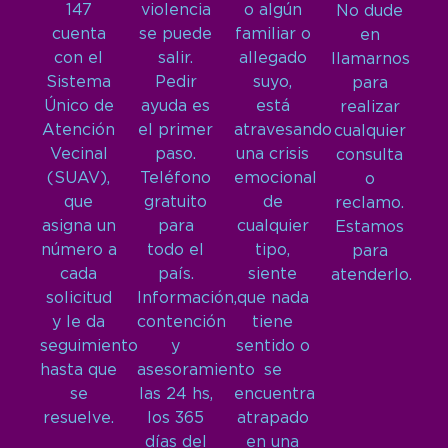
147
violencia
o algún
No dude
cuenta
se puede
familiar o
en
con el
salir.
allegado
llamarnos
Sistema
Pedir
suyo,
para
Único de
ayuda es
está
realizar
Atención
el primer
atravesando
cualquier
Vecinal
paso.
una crisis
consulta
(SUAV),
Teléfono
emocional
o
que
gratuito
de
reclamo.
asigna un
para
cualquier
Estamos
número a
todo el
tipo,
para
cada
país.
siente
atenderlo.
solicitud
Información,
que nada
y le da
contención
tiene
seguimiento
y
sentido o
hasta que
asesoramiento
se
se
las 24 hs,
encuentra
resuelve.
los 365
atrapado
días del
en una