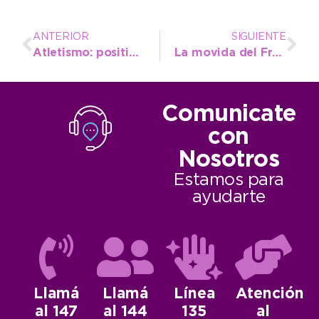
ANTERIOR
SIGUIENTE
Atletismo: positivo balance de la clínica brindada en Corrientes
La movida del FreeStyle local no se detiene y el 5º KOLiseo fue todo un éxito
Comunicate
con
Nosotros
Estamos para
ayudarte
Llamá
Llamá
Línea
Atención
al 147
al 144
135
al