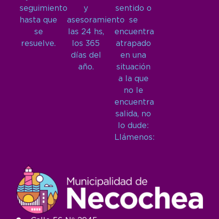
seguimiento
y
sentido o
hasta que
asesoramiento
se
se
las 24 hs,
encuentra
resuelve.
los 365
atrapado
días del
en una
año.
situación
a la que
no le
encuentra
salida, no
lo dude:
Llámenos: