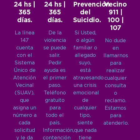
24 hs |
24 hs |
Prevención
Vecino
365
365
del
911 |
días.
días.
Suicidio.
100 |
107
La línea
De la
Si Usted,
147
violencia
o algún
No dude
cuenta
se puede
familiar o
en
con el
salir.
allegado
llamarnos
Sistema
Pedir
suyo,
para
Único de
ayuda es
está
realizar
Atención
el primer
atravesando
cualquier
Vecinal
paso.
una crisis
consulta
(SUAV),
Teléfono
emocional
o
que
gratuito
de
reclamo.
asigna un
para
cualquier
Estamos
número a
todo el
tipo,
para
cada
país.
siente
atenderlo.
solicitud
Información,
que nada
y le da
contención
tiene