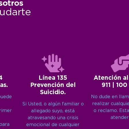
sotros
udarte
4
Línea 135
Atención al
as.
Prevención del
911 | 100
Suicidio.
puede
No dude en llam
realizar cualqui
Si Usted, o algún familiar o
primer
o reclamo. Est
allegado suyo, está
atender
atravesando una crisis
 para
emocional de cualquier