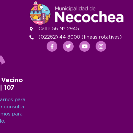
Calle 56 Nº 2945
(02262) 44 8000 (lineas rotativas)
 Vecino
 | 107
arnos para
er consulta
amos para
lo.