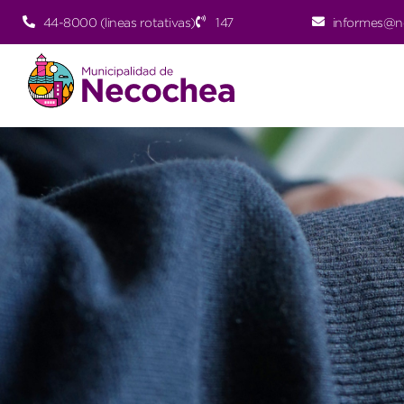
44-8000 (lineas rotativas)
147
informes@n