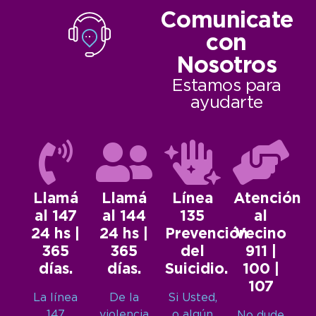
Comunicate
con
Nosotros
Estamos para
ayudarte
Llamá
Llamá
Línea
Atención
al 147
al 144
135
al
24 hs |
24 hs |
Prevención
Vecino
365
365
del
911 |
días.
días.
Suicidio.
100 |
107
La línea
De la
Si Usted,
147
violencia
o algún
No dude