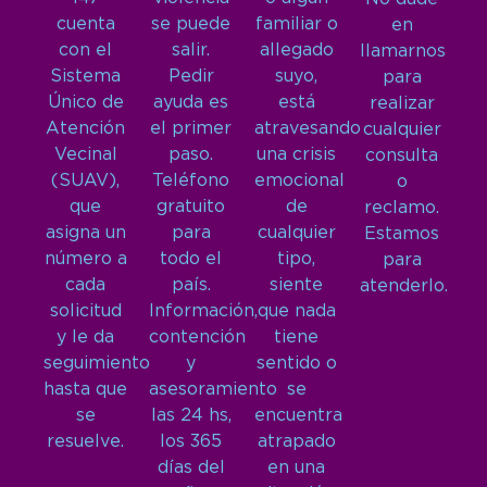
cuenta
se puede
familiar o
en
con el
salir.
allegado
llamarnos
Sistema
Pedir
suyo,
para
Único de
ayuda es
está
realizar
Atención
el primer
atravesando
cualquier
Vecinal
paso.
una crisis
consulta
(SUAV),
Teléfono
emocional
o
que
gratuito
de
reclamo.
asigna un
para
cualquier
Estamos
número a
todo el
tipo,
para
cada
país.
siente
atenderlo.
solicitud
Información,
que nada
y le da
contención
tiene
seguimiento
y
sentido o
hasta que
asesoramiento
se
se
las 24 hs,
encuentra
resuelve.
los 365
atrapado
días del
en una