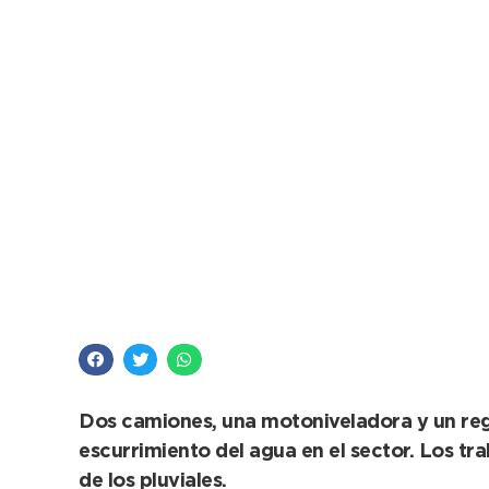
Con el alteo de la 51,
del Barrio Norte
Dos camiones, una motoniveladora y un regad
escurrimiento del agua en el sector. Los t
de los pluviales.