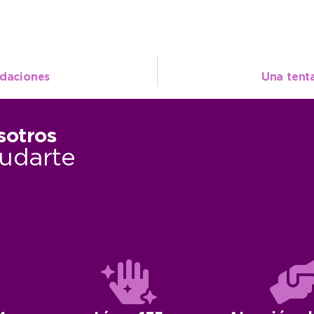
ndaciones
Una tent
sotros
udarte