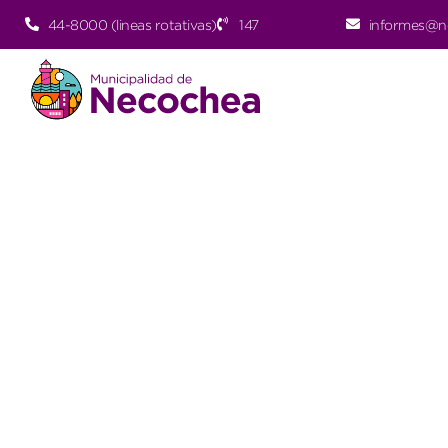
44-8000 (lineas rotativas)
147
informes@n