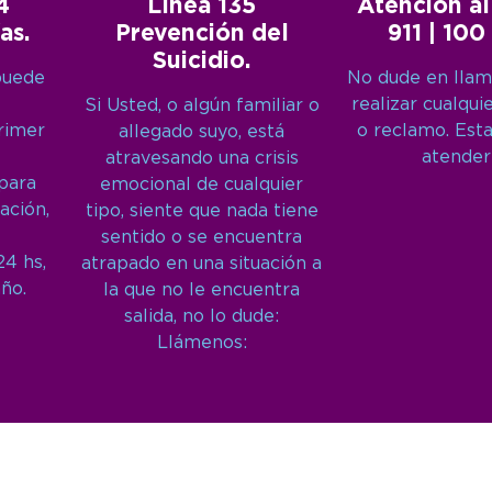
4
Línea 135
Atención al
as.
Prevención del
911 | 100
Suicidio.
puede
No dude en llam
realizar cualqui
Si Usted, o algún familiar o
primer
o reclamo. Est
allegado suyo, está
atender
atravesando una crisis
 para
emocional de cualquier
ación,
tipo, siente que nada tiene
sentido o se encuentra
24 hs,
atrapado en una situación a
año.
la que no le encuentra
salida, no lo dude:
Llámenos: