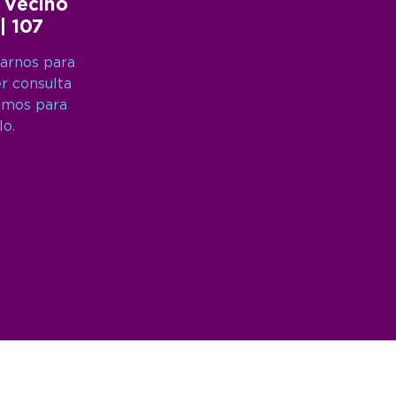
 Vecino
 | 107
arnos para
er consulta
amos para
lo.