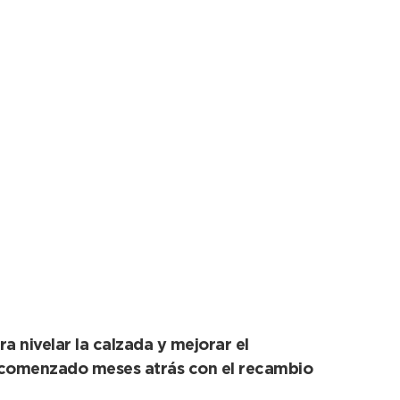
n las calles de tierra
a nivelar la calzada y mejorar el
an comenzado meses atrás con el recambio