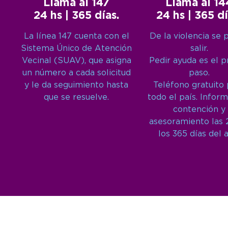
Llamá al 147
Llamá al 14
24 hs | 365 días.
24 hs | 365 dí
La línea 147 cuenta con el
De la violencia se 
Sistema Único de Atención
salir.
Vecinal (SUAV), que asigna
Pedir ayuda es el 
un número a cada solicitud
paso.
y le da seguimiento hasta
Teléfono gratuito
que se resuelve.
todo el país. Inform
contención y
asesoramiento las 
los 365 días del 