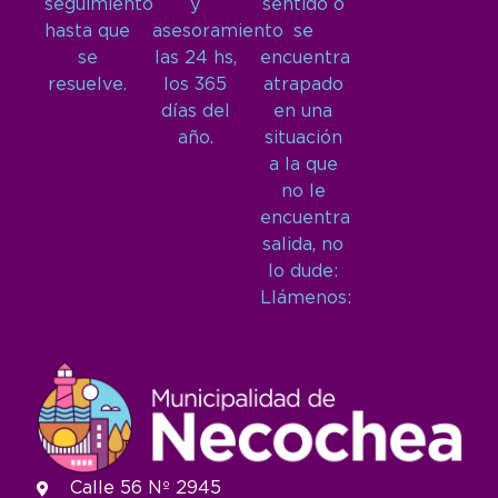
seguimiento
y
sentido o
hasta que
asesoramiento
se
se
las 24 hs,
encuentra
resuelve.
los 365
atrapado
días del
en una
año.
situación
a la que
no le
encuentra
salida, no
lo dude:
Llámenos:
Calle 56 Nº 2945