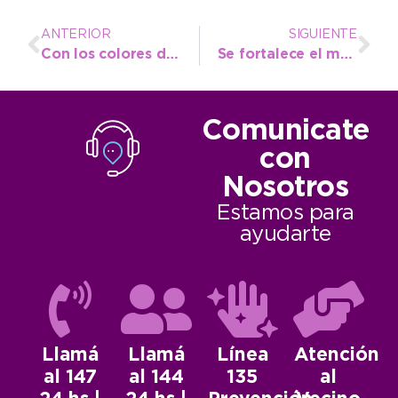
ANTERIOR
SIGUIENTE
Con los colores de la patria a flor de piel se celebró el 5to encuentro de jubilados
Se fortalece el mensaje de concientización ambiental con jornadas educativas en conjunto
Comunicate
con
Nosotros
Estamos para
ayudarte
Llamá
Llamá
Línea
Atención
al 147
al 144
135
al