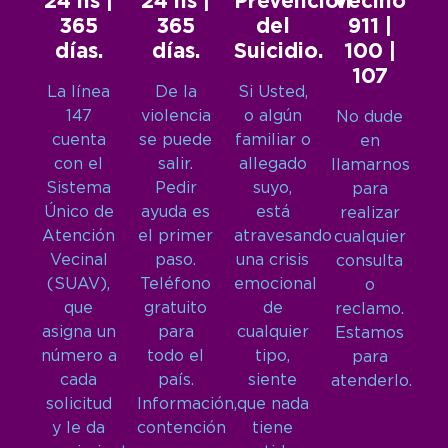
24 hs |
24 hs |
Prevención
Vecino
365
365
del
911 |
días.
días.
Suicidio.
100 |
107
La línea
De la
Si Usted,
147
violencia
o algún
No dude
cuenta
se puede
familiar o
en
con el
salir.
allegado
llamarnos
Sistema
Pedir
suyo,
para
Único de
ayuda es
está
realizar
Atención
el primer
atravesando
cualquier
Vecinal
paso.
una crisis
consulta
(SUAV),
Teléfono
emocional
o
que
gratuito
de
reclamo.
asigna un
para
cualquier
Estamos
número a
todo el
tipo,
para
cada
país.
siente
atenderlo.
solicitud
Información,
que nada
y le da
contención
tiene