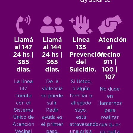
Llamá
Llamá
Línea
Atención
al 147
al 144
135
al
24 hs |
24 hs |
Prevención
Vecino
365
365
del
911 |
días.
días.
Suicidio.
100 |
107
La línea
De la
Si Usted,
147
violencia
o algún
No dude
cuenta
se puede
familiar o
en
con el
salir.
allegado
llamarnos
Sistema
Pedir
suyo,
para
Único de
ayuda es
está
realizar
Atención
el primer
atravesando
cualquier
Vecinal
paso.
una crisis
consulta