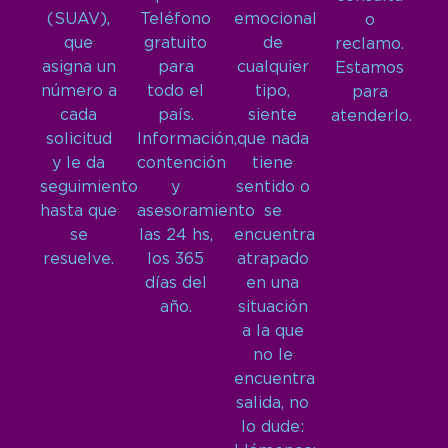
(SUAV),
Teléfono
emocional
o
que
gratuito
de
reclamo.
asigna un
para
cualquier
Estamos
número a
todo el
tipo,
para
cada
país.
siente
atenderlo.
solicitud
Información,
que nada
y le da
contención
tiene
seguimiento
y
sentido o
hasta que
asesoramiento
se
se
las 24 hs,
encuentra
resuelve.
los 365
atrapado
días del
en una
año.
situación
a la que
no le
encuentra
salida, no
lo dude: