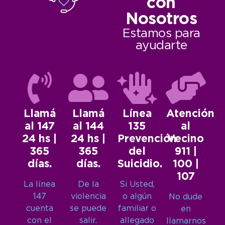
con
Nosotros
Estamos para
ayudarte
Llamá
Llamá
Línea
Atención
al 147
al 144
135
al
24 hs |
24 hs |
Prevención
Vecino
365
365
del
911 |
días.
días.
Suicidio.
100 |
107
La línea
De la
Si Usted,
147
violencia
o algún
No dude
cuenta
se puede
familiar o
en
con el
salir.
allegado
llamarnos