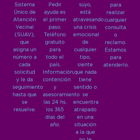
Sistema
Pedir
suyo,
para
Único de
ayuda es
está
realizar
Atención
el primer
atravesando
cualquier
Vecinal
paso.
una crisis
consulta
(SUAV),
Teléfono
emocional
o
que
gratuito
de
reclamo.
asigna un
para
cualquier
Estamos
número a
todo el
tipo,
para
cada
país.
siente
atenderlo.
solicitud
Información,
que nada
y le da
contención
tiene
seguimiento
y
sentido o
hasta que
asesoramiento
se
se
las 24 hs,
encuentra
resuelve.
los 365
atrapado
días del
en una
año.
situación
a la que
no le