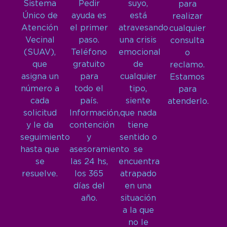
Sistema
Pedir
suyo,
para
Único de
ayuda es
está
realizar
Atención
el primer
atravesando
cualquier
Vecinal
paso.
una crisis
consulta
(SUAV),
Teléfono
emocional
o
que
gratuito
de
reclamo.
asigna un
para
cualquier
Estamos
número a
todo el
tipo,
para
cada
país.
siente
atenderlo.
solicitud
Información,
que nada
y le da
contención
tiene
seguimiento
y
sentido o
hasta que
asesoramiento
se
se
las 24 hs,
encuentra
resuelve.
los 365
atrapado
días del
en una
año.
situación
a la que
no le