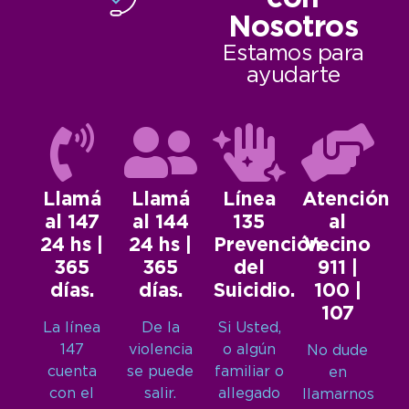
Nosotros
Estamos para
ayudarte
Llamá
Llamá
Línea
Atención
al 147
al 144
135
al
24 hs |
24 hs |
Prevención
Vecino
365
365
del
911 |
días.
días.
Suicidio.
100 |
107
La línea
De la
Si Usted,
147
violencia
o algún
No dude
cuenta
se puede
familiar o
en
con el
salir.
allegado
llamarnos