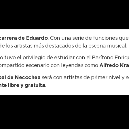
 carrera de Eduardo
. Con una serie de funciones que
e los artistas más destacados de la escena musical.
o tuvo el privilegio de estudiar con el Barítono Enriq
 compartido escenario con leyendas como
Alfredo Kr
ipal de Necochea
será con artistas de primer nivel y s
te libre y gratuita
.