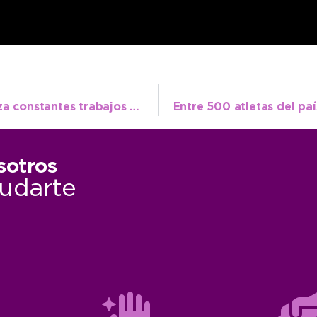
La Delegación de Juan N. Fernández realiza constantes trabajos de mantenimiento urbano
sotros
udarte