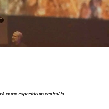
los géneros” el
r
drá como espectáculo central la