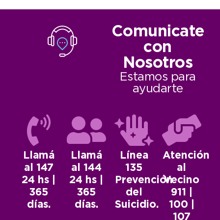
Comunicate
con
Nosotros
Estamos para
ayudarte
Llamá
Llamá
Línea
Atención
al 147
al 144
135
al
24 hs |
24 hs |
Prevención
Vecino
365
365
del
911 |
días.
días.
Suicidio.
100 |
107