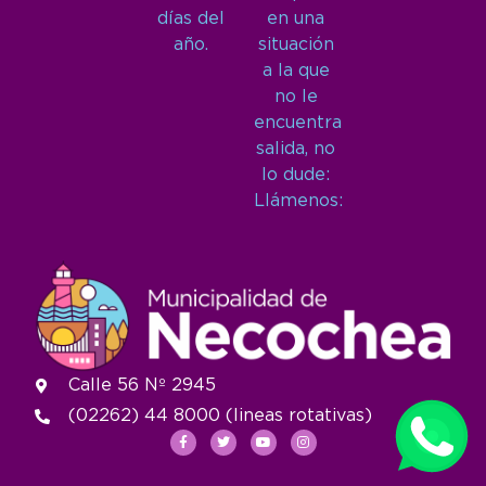
días del
en una
año.
situación
a la que
no le
encuentra
salida, no
lo dude:
Llámenos:
Calle 56 Nº 2945
(02262) 44 8000 (lineas rotativas)