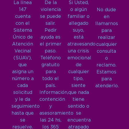
La línea
De la
Si Usted,
147
violencia
o algún
No dude
cuenta
se puede
familiar o
en
con el
salir.
allegado
llamarnos
Sistema
Pedir
suyo,
para
Único de
ayuda es
está
realizar
Atención
el primer
atravesando
cualquier
Vecinal
paso.
una crisis
consulta
(SUAV),
Teléfono
emocional
o
que
gratuito
de
reclamo.
asigna un
para
cualquier
Estamos
número a
todo el
tipo,
para
cada
país.
siente
atenderlo.
solicitud
Información,
que nada
y le da
contención
tiene
seguimiento
y
sentido o
hasta que
asesoramiento
se
se
las 24 hs,
encuentra
resuelve.
los 365
atrapado