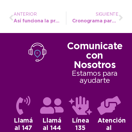
ANTERIOR
SIGUIENTE
Así funciona la primera atención de Salud durante el verano necochense en la costa
Cronograma para este viernes en la segunda jornada del Festival Infantil
Comunicate
con
Nosotros
Estamos para
ayudarte
Llamá
Llamá
Línea
Atención
al 147
al 144
135
al