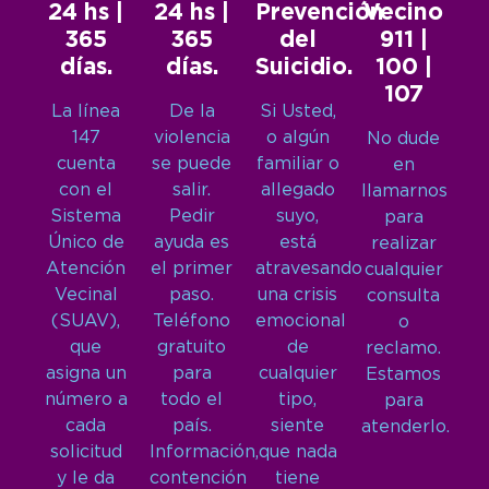
24 hs |
24 hs |
Prevención
Vecino
365
365
del
911 |
días.
días.
Suicidio.
100 |
107
La línea
De la
Si Usted,
147
violencia
o algún
No dude
cuenta
se puede
familiar o
en
con el
salir.
allegado
llamarnos
Sistema
Pedir
suyo,
para
Único de
ayuda es
está
realizar
Atención
el primer
atravesando
cualquier
Vecinal
paso.
una crisis
consulta
(SUAV),
Teléfono
emocional
o
que
gratuito
de
reclamo.
asigna un
para
cualquier
Estamos
número a
todo el
tipo,
para
cada
país.
siente
atenderlo.
solicitud
Información,
que nada
y le da
contención
tiene