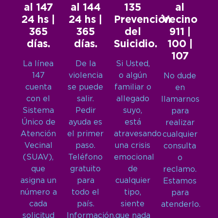
al 147
al 144
135
al
24 hs |
24 hs |
Prevención
Vecino
365
365
del
911 |
días.
días.
Suicidio.
100 |
107
La línea
De la
Si Usted,
147
violencia
o algún
No dude
cuenta
se puede
familiar o
en
con el
salir.
allegado
llamarnos
Sistema
Pedir
suyo,
para
Único de
ayuda es
está
realizar
Atención
el primer
atravesando
cualquier
Vecinal
paso.
una crisis
consulta
(SUAV),
Teléfono
emocional
o
que
gratuito
de
reclamo.
asigna un
para
cualquier
Estamos
número a
todo el
tipo,
para
cada
país.
siente
atenderlo.
solicitud
Información,
que nada