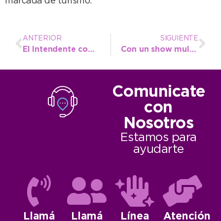
marcada de turismo.
ANTERIOR
SIGUIENTE
El Intendente compartió con 400 niños el primer cierre de la Escuelas Abiertas en Verano
Con un show multicolor enfocado en las emociones, quedó inaugurado el 64° Festival Infantil
Comunicate
con
Nosotros
Estamos para
ayudarte
Llamá
Llamá
Línea
Atención