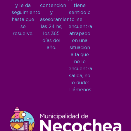
y le da
contención
tiene
seguimiento
y
sentido o
hasta que
asesoramiento
se
se
las 24 hs,
encuentra
resuelve.
los 365
atrapado
días del
en una
año.
situación
a la que
no le
encuentra
salida, no
lo dude:
Llámenos: