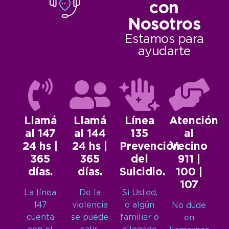
con
Nosotros
Estamos para
ayudarte
Llamá
Llamá
Línea
Atención
al 147
al 144
135
al
24 hs |
24 hs |
Prevención
Vecino
365
365
del
911 |
días.
días.
Suicidio.
100 |
107
La línea
De la
Si Usted,
147
violencia
o algún
No dude
cuenta
se puede
familiar o
en