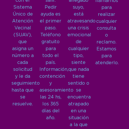
con el
salir.
allegado
llamarnos
Sistema
Pedir
suyo,
para
Único de
ayuda es
está
realizar
Atención
el primer
atravesando
cualquier
Vecinal
paso.
una crisis
consulta
(SUAV),
Teléfono
emocional
o
que
gratuito
de
reclamo.
asigna un
para
cualquier
Estamos
número a
todo el
tipo,
para
cada
país.
siente
atenderlo.
solicitud
Información,
que nada
y le da
contención
tiene
seguimiento
y
sentido o
hasta que
asesoramiento
se
se
las 24 hs,
encuentra
resuelve.
los 365
atrapado
días del
en una
año.
situación
a la que