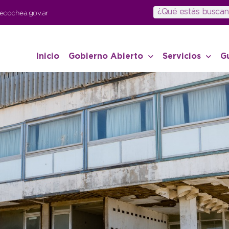
ecochea.gov.ar
Inicio
Gobierno Abierto
Servicios
G