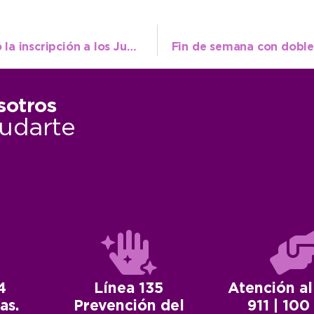
Con una cifra récord a nivel local, culminó la inscripción a los Juegos Bonaerenses 2026
sotros
udarte
4
Línea 135
Atención al
as.
Prevención del
911 | 100