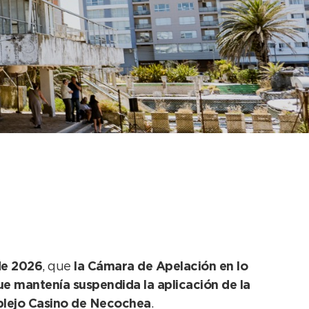
miento municipal y
el Complejo Casino
de 2026
, que
la Cámara de Apelación en lo
ue mantenía suspendida la aplicación de la
mplejo Casino de Necochea
.