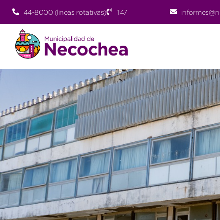
44-8000 (lineas rotativas)
147
informes@n