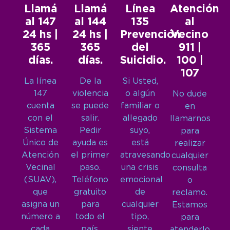
Llamá
Llamá
Línea
Atención
al 147
al 144
135
al
24 hs |
24 hs |
Prevención
Vecino
365
365
del
911 |
días.
días.
Suicidio.
100 |
107
La línea
De la
Si Usted,
147
violencia
o algún
No dude
cuenta
se puede
familiar o
en
con el
salir.
allegado
llamarnos
Sistema
Pedir
suyo,
para
Único de
ayuda es
está
realizar
Atención
el primer
atravesando
cualquier
Vecinal
paso.
una crisis
consulta
(SUAV),
Teléfono
emocional
o
que
gratuito
de
reclamo.
asigna un
para
cualquier
Estamos
número a
todo el
tipo,
para
cada
país.
siente
atenderlo.