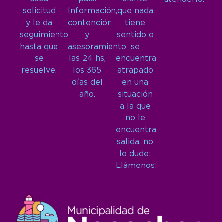
solicitud
Información,
que nada
y le da
contención
tiene
seguimiento
y
sentido o
hasta que
asesoramiento
se
se
las 24 hs,
encuentra
resuelve.
los 365
atrapado
días del
en una
año.
situación
a la que
no le
encuentra
salida, no
lo dude:
Llámenos: