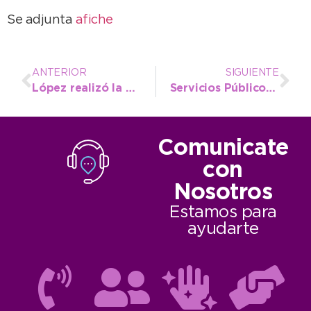
Se adjunta
afiche
ANTERIOR
SIGUIENTE
López realizó la apertura de la 40° Jornada Notarial Bonaerense
Servicios Públicos insta a una regularización en la instalación de piletas
Comunicate
con
Nosotros
Estamos para
ayudarte