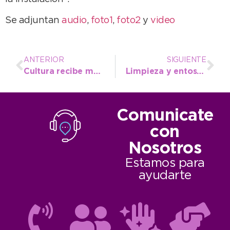
Se adjuntan
audio
,
foto1
,
foto2
y
video
ANTERIOR
SIGUIENTE
Cultura recibe materiales descartables para el armado del Festival Infantil
Limpieza y entoscado en Avenida 2, desde el camping y hacia Punta Negra
Comunicate
con
Nosotros
Estamos para
ayudarte