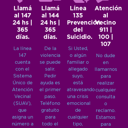
Llamá
Llamá
Línea
Atención
al 147
al 144
135
al
24 hs |
24 hs |
Prevención
Vecino
365
365
del
911 |
días.
días.
Suicidio.
100 |
107
La línea
De la
Si Usted,
147
violencia
o algún
No dude
cuenta
se puede
familiar o
en
con el
salir.
allegado
llamarnos
Sistema
Pedir
suyo,
para
Único de
ayuda es
está
realizar
Atención
el primer
atravesando
cualquier
Vecinal
paso.
una crisis
consulta
(SUAV),
Teléfono
emocional
o
que
gratuito
de
reclamo.
asigna un
para
cualquier
Estamos
número a
todo el
tipo,
para