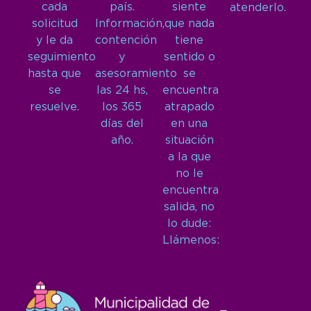
cada
país.
siente
atenderlo.
solicitud
Información,
que nada
y le da
contención
tiene
seguimiento
y
sentido o
hasta que
asesoramiento
se
se
las 24 hs,
encuentra
resuelve.
los 365
atrapado
días del
en una
año.
situación
a la que
no le
encuentra
salida, no
lo dude:
Llámenos: