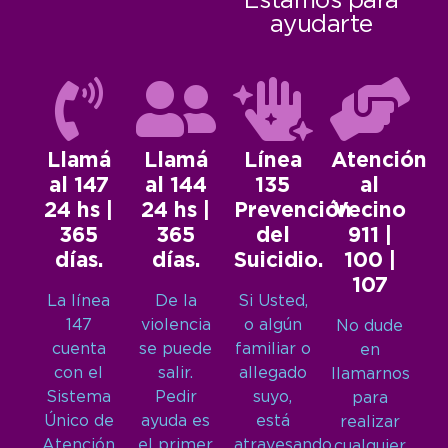
Estamos para
ayudarte
Llamá
Llamá
Línea
Atención
al 147
al 144
135
al
24 hs |
24 hs |
Prevención
Vecino
365
365
del
911 |
días.
días.
Suicidio.
100 |
107
La línea
De la
Si Usted,
147
violencia
o algún
No dude
cuenta
se puede
familiar o
en
con el
salir.
allegado
llamarnos
Sistema
Pedir
suyo,
para
Único de
ayuda es
está
realizar
Atención
el primer
atravesando
cualquier