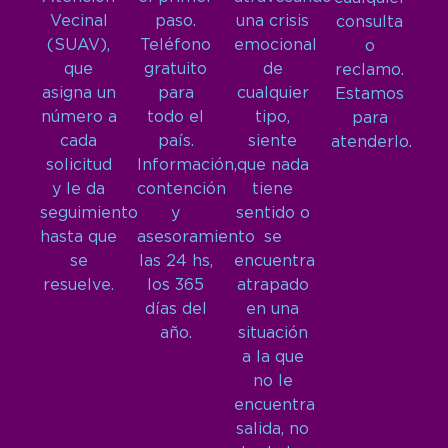
Vecinal
paso.
una crisis
consulta
(SUAV),
Teléfono
emocional
o
que
gratuito
de
reclamo.
asigna un
para
cualquier
Estamos
número a
todo el
tipo,
para
cada
país.
siente
atenderlo.
solicitud
Información,
que nada
y le da
contención
tiene
seguimiento
y
sentido o
hasta que
asesoramiento
se
se
las 24 hs,
encuentra
resuelve.
los 365
atrapado
días del
en una
año.
situación
a la que
no le
encuentra
salida, no