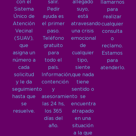
con el
salir.
allegado
llamarnos
Sistema
Pedir
suyo,
para
Único de
ayuda es
está
realizar
Atención
el primer
atravesando
cualquier
Vecinal
paso.
una crisis
consulta
(SUAV),
Teléfono
emocional
o
que
gratuito
de
reclamo.
asigna un
para
cualquier
Estamos
número a
todo el
tipo,
para
cada
país.
siente
atenderlo.
solicitud
Información,
que nada
y le da
contención
tiene
seguimiento
y
sentido o
hasta que
asesoramiento
se
se
las 24 hs,
encuentra
resuelve.
los 365
atrapado
días del
en una
año.
situación
a la que