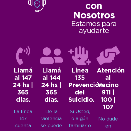
con
Nosotros
Estamos para
ayudarte
Llamá
Llamá
Línea
Atención
al 147
al 144
135
al
24 hs |
24 hs |
Prevención
Vecino
365
365
del
911 |
días.
días.
Suicidio.
100 |
107
La línea
De la
Si Usted,
147
violencia
o algún
No dude
cuenta
se puede
familiar o
en