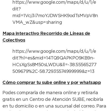
https://www.google.com/maps/d/u/1/e
dit?
mid=1Vcj3i7moYJDWSHK9odTsMVpV8n
VMA_wZ&usp=sharing
Mapa interactivo Recorrido de Líneas de
Colectivos
https://www.google.com/maps/d/u/1/e
dit?hl=es&mid=14TQ9QAPKPO9KB9n-
HCsXgSs8M50sLWDU&ll=-38.55565277
509679%2C-58.72935574999999&z=13
Cómo comprar tu sube online y por whatsapp
Podes comprarla de manera online y retirarla
gratis en un Centro de Atención SUBE, recibirla
en tu domicilio o en una sucursal del correo. Para