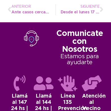
ANTERIOR
SIGUIENTE
Ante casos cercanos de rabia en murciélagos, Bromatología recuerda medidas preventivas
Desde el lunes 17 de marzo se realiza la inscripción y renovación al Boleto Estudiantil Gratuito
Comunicate
con
Nosotros
Estamos para
ayudarte
Llamá
Llamá
Línea
Atención
al 147
al 144
135
al
24 hs |
24 hs |
Prevención
Vecino