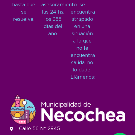
hasta que
asesoramiento
se
se
las 24 hs,
encuentra
resuelve.
los 365
atrapado
días del
en una
año.
situación
a la que
no le
encuentra
salida, no
lo dude:
Llámenos:
Calle 56 Nº 2945