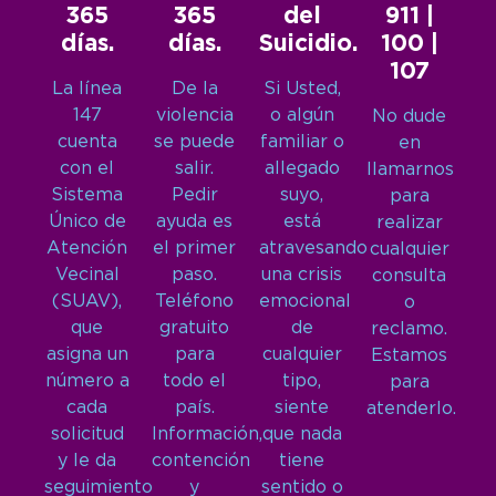
365
365
del
911 |
días.
días.
Suicidio.
100 |
107
La línea
De la
Si Usted,
147
violencia
o algún
No dude
cuenta
se puede
familiar o
en
con el
salir.
allegado
llamarnos
Sistema
Pedir
suyo,
para
Único de
ayuda es
está
realizar
Atención
el primer
atravesando
cualquier
Vecinal
paso.
una crisis
consulta
(SUAV),
Teléfono
emocional
o
que
gratuito
de
reclamo.
asigna un
para
cualquier
Estamos
número a
todo el
tipo,
para
cada
país.
siente
atenderlo.
solicitud
Información,
que nada
y le da
contención
tiene
seguimiento
y
sentido o