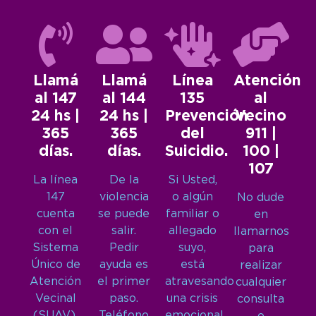
Llamá
Llamá
Línea
Atención
al 147
al 144
135
al
24 hs |
24 hs |
Prevención
Vecino
365
365
del
911 |
días.
días.
Suicidio.
100 |
107
La línea
De la
Si Usted,
147
violencia
o algún
No dude
cuenta
se puede
familiar o
en
con el
salir.
allegado
llamarnos
Sistema
Pedir
suyo,
para
Único de
ayuda es
está
realizar
Atención
el primer
atravesando
cualquier
Vecinal
paso.
una crisis
consulta
(SUAV),
Teléfono
emocional