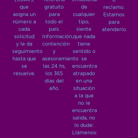
o
que
gratuito
de
reclamo.
asigna un
para
cualquier
Estamos
número a
todo el
tipo,
para
cada
país.
siente
atenderlo.
solicitud
Información,
que nada
y le da
contención
tiene
seguimiento
y
sentido o
hasta que
asesoramiento
se
se
las 24 hs,
encuentra
resuelve.
los 365
atrapado
días del
en una
año.
situación
a la que
no le
encuentra
salida, no
lo dude:
Llámenos: