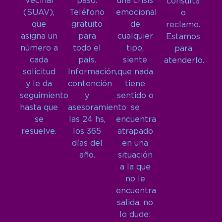
Vecinal
paso.
una crisis
consulta
(SUAV),
Teléfono
emocional
o
que
gratuito
de
reclamo.
asigna un
para
cualquier
Estamos
número a
todo el
tipo,
para
cada
país.
siente
atenderlo.
solicitud
Información,
que nada
y le da
contención
tiene
seguimiento
y
sentido o
hasta que
asesoramiento
se
se
las 24 hs,
encuentra
resuelve.
los 365
atrapado
días del
en una
año.
situación
a la que
no le
encuentra
salida, no
lo dude: