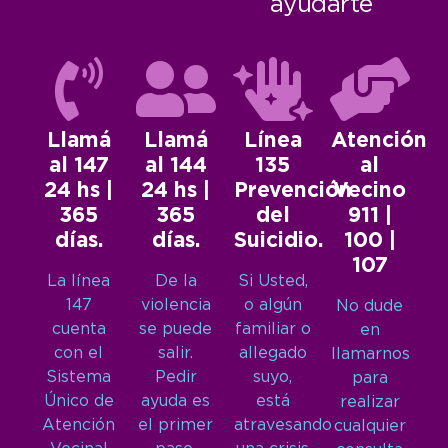
ayudarte
Llamá
Llamá
Línea
Atención
al 147
al 144
135
al
24 hs |
24 hs |
Prevención
Vecino
365
365
del
911 |
días.
días.
Suicidio.
100 |
107
La línea
De la
Si Usted,
147
violencia
o algún
No dude
cuenta
se puede
familiar o
en
con el
salir.
allegado
llamarnos
Sistema
Pedir
suyo,
para
Único de
ayuda es
está
realizar
Atención
el primer
atravesando
cualquier