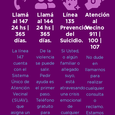
Llamá
Llamá
Línea
Atención
al 147
al 144
135
al
24 hs |
24 hs |
Prevención
Vecino
365
365
del
911 |
días.
días.
Suicidio.
100 |
107
La línea
De la
Si Usted,
147
violencia
o algún
No dude
cuenta
se puede
familiar o
en
con el
salir.
allegado
llamarnos
Sistema
Pedir
suyo,
para
Único de
ayuda es
está
realizar
Atención
el primer
atravesando
cualquier
Vecinal
paso.
una crisis
consulta
(SUAV),
Teléfono
emocional
o
que
gratuito
de
reclamo.
asigna un
para
cualquier
Estamos