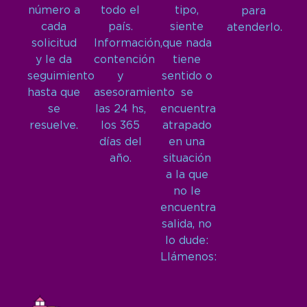
número a
todo el
tipo,
para
cada
país.
siente
atenderlo.
solicitud
Información,
que nada
y le da
contención
tiene
seguimiento
y
sentido o
hasta que
asesoramiento
se
se
las 24 hs,
encuentra
resuelve.
los 365
atrapado
días del
en una
año.
situación
a la que
no le
encuentra
salida, no
lo dude:
Llámenos: