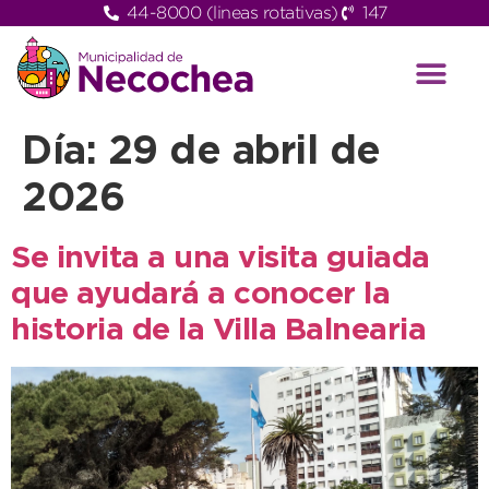
44-8000 (lineas rotativas)
147
Día:
29 de abril de
2026
Se invita a una visita guiada
que ayudará a conocer la
historia de la Villa Balnearia