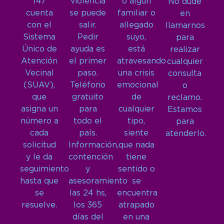
147
violencia
o algún
No dude
cuenta
se puede
familiar o
en
con el
salir.
allegado
llamarnos
Sistema
Pedir
suyo,
para
Único de
ayuda es
está
realizar
Atención
el primer
atravesando
cualquier
Vecinal
paso.
una crisis
consulta
(SUAV),
Teléfono
emocional
o
que
gratuito
de
reclamo.
asigna un
para
cualquier
Estamos
número a
todo el
tipo,
para
cada
país.
siente
atenderlo.
solicitud
Información,
que nada
y le da
contención
tiene
seguimiento
y
sentido o
hasta que
asesoramiento
se
se
las 24 hs,
encuentra
resuelve.
los 365
atrapado
días del
en una