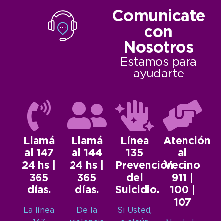
Comunicate
con
Nosotros
Estamos para
ayudarte
Llamá
Llamá
Línea
Atención
al 147
al 144
135
al
24 hs |
24 hs |
Prevención
Vecino
365
365
del
911 |
días.
días.
Suicidio.
100 |
107
La línea
De la
Si Usted,