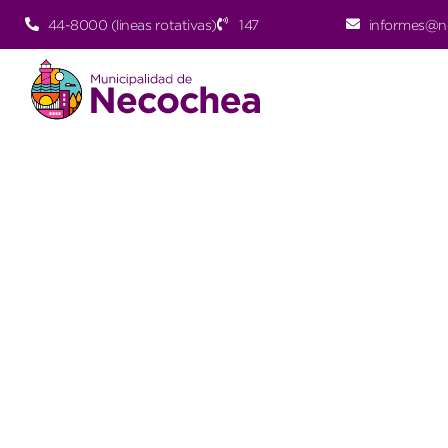
44-8000 (lineas rotativas)
147
informes@n