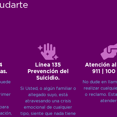
udarte
4
Línea 135
Atención al
as.
Prevención del
911 | 100
Suicidio.
puede
No dude en llam
realizar cualqui
Si Usted, o algún familiar o
primer
o reclamo. Est
allegado suyo, está
atender
atravesando una crisis
 para
emocional de cualquier
ación,
tipo, siente que nada tiene