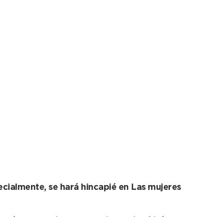
de concientización en
ecialmente, se hará hincapié en Las mujeres