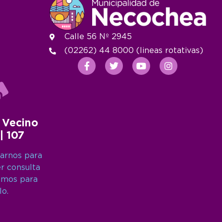
Calle 56 Nº 2945
(02262) 44 8000 (lineas rotativas)
 Vecino
 | 107
arnos para
er consulta
amos para
lo.