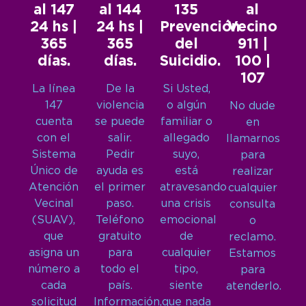
al 147
al 144
135
al
24 hs |
24 hs |
Prevención
Vecino
365
365
del
911 |
días.
días.
Suicidio.
100 |
107
La línea
De la
Si Usted,
147
violencia
o algún
No dude
cuenta
se puede
familiar o
en
con el
salir.
allegado
llamarnos
Sistema
Pedir
suyo,
para
Único de
ayuda es
está
realizar
Atención
el primer
atravesando
cualquier
Vecinal
paso.
una crisis
consulta
(SUAV),
Teléfono
emocional
o
que
gratuito
de
reclamo.
asigna un
para
cualquier
Estamos
número a
todo el
tipo,
para
cada
país.
siente
atenderlo.
solicitud
Información,
que nada