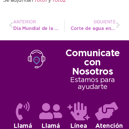
Se adjuntan
foto1
y
foto2
ANTERIOR
SIGUIENTE
Día Mundial de la Diabetes: mañana, jornada de concientización en el Cine París
Corte de agua en dos cuadras del Barrio 9 de Julio para mañana
Comunicate
con
Nosotros
Estamos para
ayudarte
Llamá
Llamá
Línea
Atención