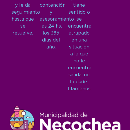
y le da
contención
tiene
seguimiento
y
sentido o
hasta que
asesoramiento
se
se
las 24 hs,
encuentra
resuelve.
los 365
atrapado
días del
en una
año.
situación
a la que
no le
encuentra
salida, no
lo dude:
Llámenos: