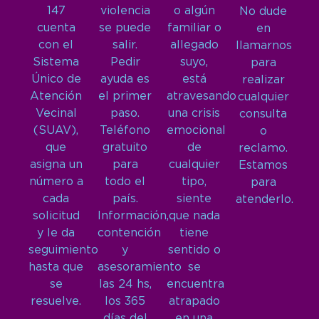
147
violencia
o algún
No dude
cuenta
se puede
familiar o
en
con el
salir.
allegado
llamarnos
Sistema
Pedir
suyo,
para
Único de
ayuda es
está
realizar
Atención
el primer
atravesando
cualquier
Vecinal
paso.
una crisis
consulta
(SUAV),
Teléfono
emocional
o
que
gratuito
de
reclamo.
asigna un
para
cualquier
Estamos
número a
todo el
tipo,
para
cada
país.
siente
atenderlo.
solicitud
Información,
que nada
y le da
contención
tiene
seguimiento
y
sentido o
hasta que
asesoramiento
se
se
las 24 hs,
encuentra
resuelve.
los 365
atrapado
días del
en una