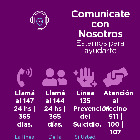
Comunicate
con
Nosotros
Estamos para
ayudarte
Llamá
Llamá
Línea
Atención
al 147
al 144
135
al
24 hs |
24 hs |
Prevención
Vecino
365
365
del
911 |
días.
días.
Suicidio.
100 |
107
La línea
De la
Si Usted,