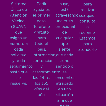
Sistema
Pedir
suyo,
para
Único de
ayuda es
está
realizar
Atención
el primer
atravesando
cualquier
Vecinal
paso.
una crisis
consulta
(SUAV),
Teléfono
emocional
o
que
gratuito
de
reclamo.
asigna un
para
cualquier
Estamos
número a
todo el
tipo,
para
cada
país.
siente
atenderlo.
solicitud
Información,
que nada
y le da
contención
tiene
seguimiento
y
sentido o
hasta que
asesoramiento
se
se
las 24 hs,
encuentra
resuelve.
los 365
atrapado
días del
en una
año.
situación
a la que