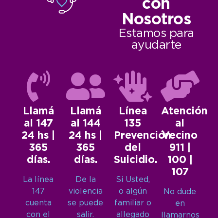
con
Nosotros
Estamos para
ayudarte
Llamá
Llamá
Línea
Atención
al 147
al 144
135
al
24 hs |
24 hs |
Prevención
Vecino
365
365
del
911 |
días.
días.
Suicidio.
100 |
107
La línea
De la
Si Usted,
147
violencia
o algún
No dude
cuenta
se puede
familiar o
en
con el
salir.
allegado
llamarnos