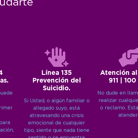
udarte
4
Línea 135
Atención al
as.
Prevención del
911 | 100
Suicidio.
puede
No dude en llam
realizar cualqui
Si Usted, o algún familiar o
primer
o reclamo. Est
allegado suyo, está
atender
atravesando una crisis
 para
emocional de cualquier
ación,
tipo, siente que nada tiene
sentido o se encuentra