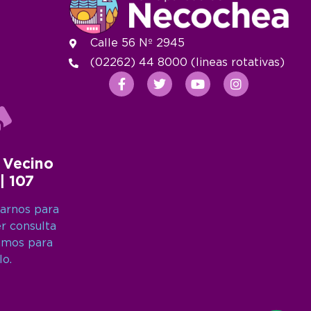
Calle 56 Nº 2945
(02262) 44 8000 (lineas rotativas)
 Vecino
 | 107
arnos para
er consulta
amos para
lo.