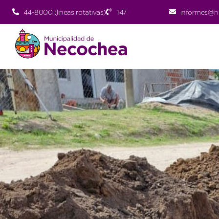
44-8000 (lineas rotativas)
147
informes@n