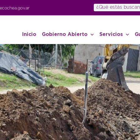
ecochea.gov.ar
Inicio
Gobierno Abierto
Servicios
G