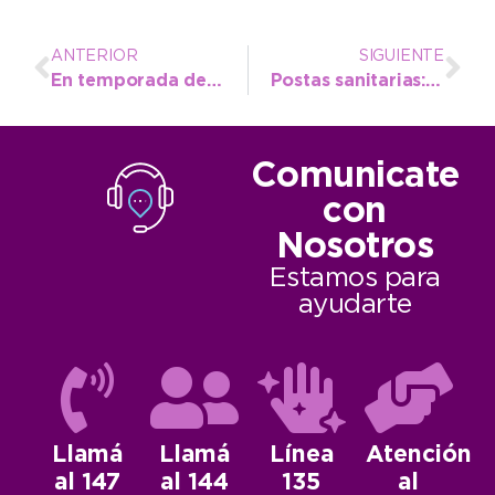
ANTERIOR
SIGUIENTE
En temporada de alacranes, Bromatología brinda consejos para identificarlos
Postas sanitarias: cuáles son los tres puntos donde se atiende al público en verano
Comunicate
con
Nosotros
Estamos para
ayudarte
Llamá
Llamá
Línea
Atención
al 147
al 144
135
al