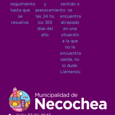
seguimiento
y
sentido o
hasta que
asesoramiento
se
se
las 24 hs,
encuentra
resuelve.
los 365
atrapado
días del
en una
año.
situación
a la que
no le
encuentra
salida, no
lo dude:
Llámenos: