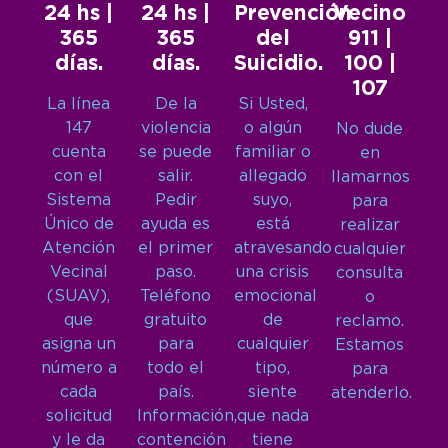
24 hs |
24 hs |
Prevención
Vecino
365
365
del
911 |
días.
días.
Suicidio.
100 |
107
La línea
De la
Si Usted,
147
violencia
o algún
No dude
cuenta
se puede
familiar o
en
con el
salir.
allegado
llamarnos
Sistema
Pedir
suyo,
para
Único de
ayuda es
está
realizar
Atención
el primer
atravesando
cualquier
Vecinal
paso.
una crisis
consulta
(SUAV),
Teléfono
emocional
o
que
gratuito
de
reclamo.
asigna un
para
cualquier
Estamos
número a
todo el
tipo,
para
cada
país.
siente
atenderlo.
solicitud
Información,
que nada
y le da
contención
tiene