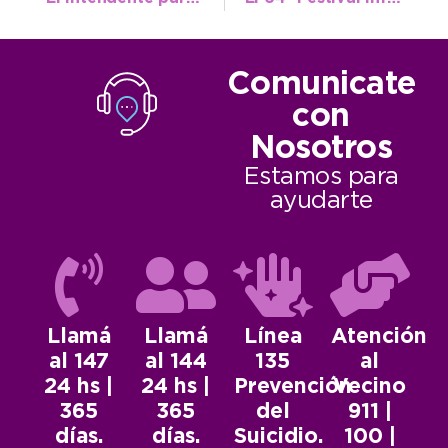
Comunicate
con
Nosotros
Estamos para
ayudarte
Llamá
Llamá
Línea
Atención
al 147
al 144
135
al
24 hs |
24 hs |
Prevención
Vecino
365
365
del
911 |
días.
días.
Suicidio.
100 |