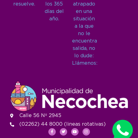
resuelve.
los 365
atrapado
días del
en una
año.
situación
a la que
no le
encuentra
salida, no
lo dude:
Llámenos:
Calle 56 Nº 2945
(02262) 44 8000 (lineas rotativas)