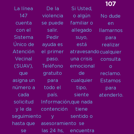
107
La línea
De la
Si Usted,
147
violencia
o algún
No dude
cuenta
se puede
familiar o
en
con el
salir.
allegado
llamarnos
Sistema
Pedir
suyo,
para
Único de
ayuda es
está
realizar
Atención
el primer
atravesando
cualquier
Vecinal
paso.
una crisis
consulta
(SUAV),
Teléfono
emocional
o
que
gratuito
de
reclamo.
asigna un
para
cualquier
Estamos
número a
todo el
tipo,
para
cada
país.
siente
atenderlo.
solicitud
Información,
que nada
y le da
contención
tiene
seguimiento
y
sentido o
hasta que
asesoramiento
se
se
las 24 hs,
encuentra