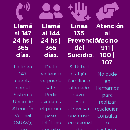
Llamá
Llamá
Línea
Atención
al 147
al 144
135
al
24 hs |
24 hs |
Prevención
Vecino
365
365
del
911 |
días.
días.
Suicidio.
100 |
107
La línea
De la
Si Usted,
147
violencia
o algún
No dude
cuenta
se puede
familiar o
en
con el
salir.
allegado
llamarnos
Sistema
Pedir
suyo,
para
Único de
ayuda es
está
realizar
Atención
el primer
atravesando
cualquier
Vecinal
paso.
una crisis
consulta
(SUAV),
Teléfono
emocional
o
que
gratuito
de