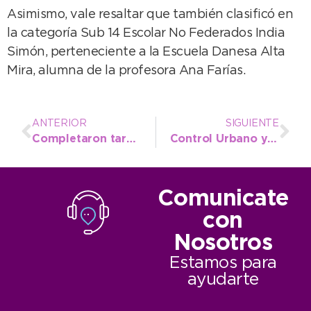
Asimismo, vale resaltar que también clasificó en
la categoría Sub 14 Escolar No Federados India
Simón, perteneciente a la Escuela Danesa Alta
Mira, alumna de la profesora Ana Farías.
ANTERIOR
SIGUIENTE
Completaron tareas de bacheo en diferentes sectores de Necochea y Quequén
Control Urbano y Prevención participaron en un operativo que derivó en allanamientos y clausuras
Comunicate
con
Nosotros
Estamos para
ayudarte