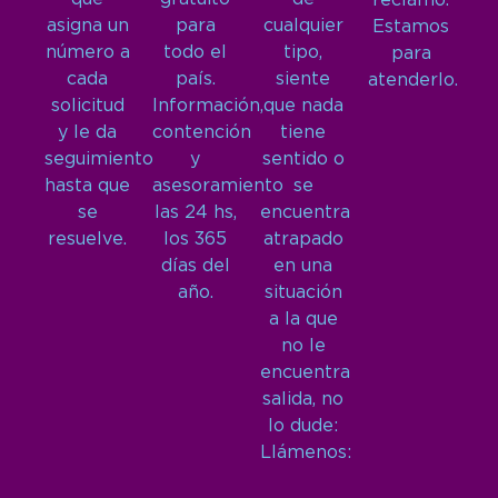
reclamo.
asigna un
para
cualquier
Estamos
número a
todo el
tipo,
para
cada
país.
siente
atenderlo.
solicitud
Información,
que nada
y le da
contención
tiene
seguimiento
y
sentido o
hasta que
asesoramiento
se
se
las 24 hs,
encuentra
resuelve.
los 365
atrapado
días del
en una
año.
situación
a la que
no le
encuentra
salida, no
lo dude:
Llámenos: