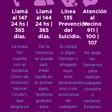
Llamá
Llamá
Línea
Atención
al 147
al 144
135
al
24 hs |
24 hs |
Prevención
Vecino
365
365
del
911 |
días.
días.
Suicidio.
100 |
107
La línea
De la
Si Usted,
147
violencia
o algún
No dude
cuenta
se puede
familiar o
en
con el
salir.
allegado
llamarnos
Sistema
Pedir
suyo,
para
Único de
ayuda es
está
realizar
Atención
el primer
atravesando
cualquier
Vecinal
paso.
una crisis
consulta
(SUAV),
Teléfono
emocional
o
que
gratuito
de
reclamo.
asigna un
para
cualquier
Estamos