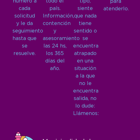
número a
todo el
tipo,
para
cada
país.
siente
atenderlo.
solicitud
Información,
que nada
y le da
contención
tiene
seguimiento
y
sentido o
hasta que
asesoramiento
se
se
las 24 hs,
encuentra
resuelve.
los 365
atrapado
días del
en una
año.
situación
a la que
no le
encuentra
salida, no
lo dude:
Llámenos: