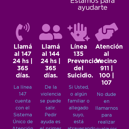
Estamos para
ayudarte
Llamá
Llamá
Línea
Atención
al 147
al 144
135
al
24 hs |
24 hs |
Prevención
Vecino
365
365
del
911 |
días.
días.
Suicidio.
100 |
107
La línea
De la
Si Usted,
147
violencia
o algún
No dude
cuenta
se puede
familiar o
en
con el
salir.
allegado
llamarnos
Sistema
Pedir
suyo,
para
Único de
ayuda es
está
realizar
Atención
el primer
atravesando