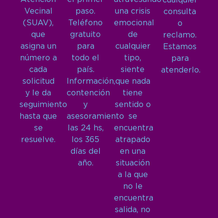
cualquier
Vecinal
paso.
una crisis
consulta
(SUAV),
Teléfono
emocional
o
que
gratuito
de
reclamo.
asigna un
para
cualquier
Estamos
número a
todo el
tipo,
para
cada
país.
siente
atenderlo.
solicitud
Información,
que nada
y le da
contención
tiene
seguimiento
y
sentido o
hasta que
asesoramiento
se
se
las 24 hs,
encuentra
resuelve.
los 365
atrapado
días del
en una
año.
situación
a la que
no le
encuentra
salida, no