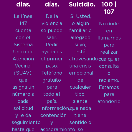
días.
días.
Suicidio.
100 |
107
La línea
De la
Si Usted,
147
violencia
o algún
No dude
cuenta
se puede
familiar o
en
con el
salir.
allegado
llamarnos
Sistema
Pedir
suyo,
para
Único de
ayuda es
está
realizar
Atención
el primer
atravesando
cualquier
Vecinal
paso.
una crisis
consulta
(SUAV),
Teléfono
emocional
o
que
gratuito
de
reclamo.
asigna un
para
cualquier
Estamos
número a
todo el
tipo,
para
cada
país.
siente
atenderlo.
solicitud
Información,
que nada
y le da
contención
tiene
seguimiento
y
sentido o
hasta que
asesoramiento
se