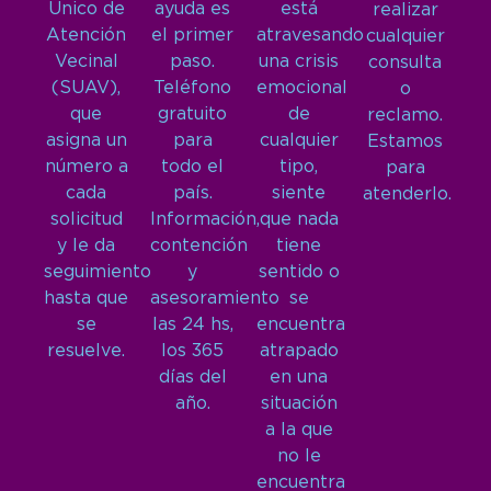
Único de
ayuda es
está
realizar
Atención
el primer
atravesando
cualquier
Vecinal
paso.
una crisis
consulta
(SUAV),
Teléfono
emocional
o
que
gratuito
de
reclamo.
asigna un
para
cualquier
Estamos
número a
todo el
tipo,
para
cada
país.
siente
atenderlo.
solicitud
Información,
que nada
y le da
contención
tiene
seguimiento
y
sentido o
hasta que
asesoramiento
se
se
las 24 hs,
encuentra
resuelve.
los 365
atrapado
días del
en una
año.
situación
a la que
no le
encuentra