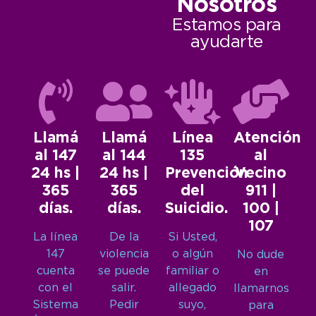
Nosotros
Estamos para
ayudarte
Llamá
Llamá
Línea
Atención
al 147
al 144
135
al
24 hs |
24 hs |
Prevención
Vecino
365
365
del
911 |
días.
días.
Suicidio.
100 |
107
La línea
De la
Si Usted,
147
violencia
o algún
No dude
cuenta
se puede
familiar o
en
con el
salir.
allegado
llamarnos
Sistema
Pedir
suyo,
para