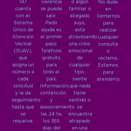
147
violencia
o algún
No dude
cuenta
se puede
familiar o
en
con el
salir.
allegado
llamarnos
Sistema
Pedir
suyo,
para
Único de
ayuda es
está
realizar
Atención
el primer
atravesando
cualquier
Vecinal
paso.
una crisis
consulta
(SUAV),
Teléfono
emocional
o
que
gratuito
de
reclamo.
asigna un
para
cualquier
Estamos
número a
todo el
tipo,
para
cada
país.
siente
atenderlo.
solicitud
Información,
que nada
y le da
contención
tiene
seguimiento
y
sentido o
hasta que
asesoramiento
se
se
las 24 hs,
encuentra
resuelve.
los 365
atrapado
días del
en una