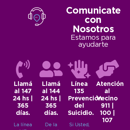
Comunicate
con
Nosotros
Estamos para
ayudarte
Llamá
Llamá
Línea
Atención
al 147
al 144
135
al
24 hs |
24 hs |
Prevención
Vecino
365
365
del
911 |
días.
días.
Suicidio.
100 |
107
La línea
De la
Si Usted,