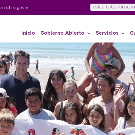
ecochea.gov.ar
Inicio
Gobierno Abierto
Servicios
G