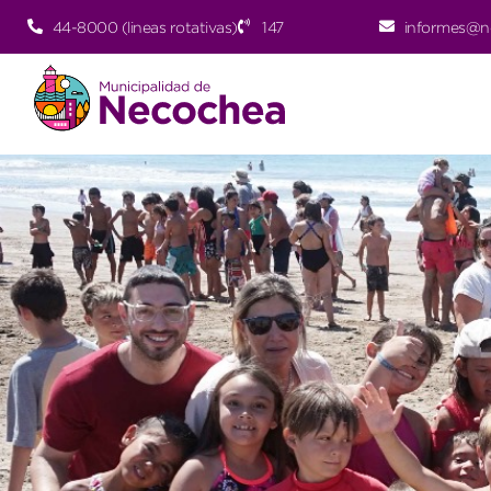
44-8000 (lineas rotativas)
147
informes@n