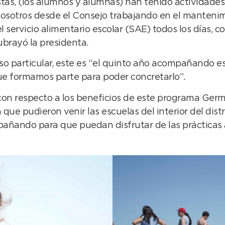
s, (los alumnos y alumnas) han tenido actividades e
osotros desde el Consejo trabajando en el mantenimie
 servicio alimentario escolar (SAE) todos los días, 
ubrayó la presidenta.
aso particular, este es “el quinto año acompañando e
ue formamos parte para poder concretarlo”.
on respecto a los beneficios de este programa Germá
ue pudieron venir las escuelas del interior del distr
ñando para que puedan disfrutar de las prácticas ac