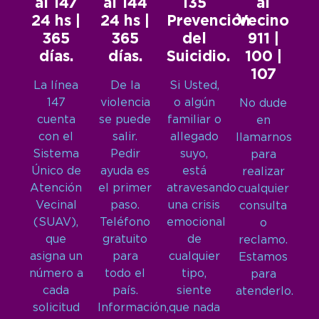
al 147
al 144
135
al
24 hs |
24 hs |
Prevención
Vecino
365
365
del
911 |
días.
días.
Suicidio.
100 |
107
La línea
De la
Si Usted,
147
violencia
o algún
No dude
cuenta
se puede
familiar o
en
con el
salir.
allegado
llamarnos
Sistema
Pedir
suyo,
para
Único de
ayuda es
está
realizar
Atención
el primer
atravesando
cualquier
Vecinal
paso.
una crisis
consulta
(SUAV),
Teléfono
emocional
o
que
gratuito
de
reclamo.
asigna un
para
cualquier
Estamos
número a
todo el
tipo,
para
cada
país.
siente
atenderlo.
solicitud
Información,
que nada