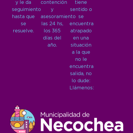
y le da
contención
tiene
seguimiento
y
sentido o
hasta que
asesoramiento
se
se
las 24 hs,
encuentra
resuelve.
los 365
atrapado
días del
en una
año.
situación
a la que
no le
encuentra
salida, no
lo dude:
Llámenos: