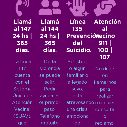
Llamá
Llamá
Línea
Atención
al 147
al 144
135
al
24 hs |
24 hs |
Prevención
Vecino
365
365
del
911 |
días.
días.
Suicidio.
100 |
107
La línea
De la
Si Usted,
147
violencia
o algún
No dude
cuenta
se puede
familiar o
en
con el
salir.
allegado
llamarnos
Sistema
Pedir
suyo,
para
Único de
ayuda es
está
realizar
Atención
el primer
atravesando
cualquier
Vecinal
paso.
una crisis
consulta
(SUAV),
Teléfono
emocional
o
que
gratuito
de
reclamo.