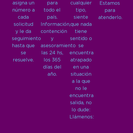
asigna un
para
cualquier
Estamos
número a
todo el
tipo,
para
cada
país.
siente
atenderlo.
solicitud
Información,
que nada
y le da
contención
tiene
seguimiento
y
sentido o
hasta que
asesoramiento
se
se
las 24 hs,
encuentra
resuelve.
los 365
atrapado
días del
en una
año.
situación
a la que
no le
encuentra
salida, no
lo dude:
Llámenos: