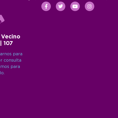
 Vecino
 | 107
arnos para
er consulta
amos para
lo.