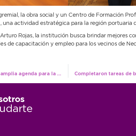
gremial, la obra social y un Centro de Formación Pro
una actividad estratégica para la región portuari
rturo Rojas, la institución busca brindar mejores con
s de capacitación y empleo para los vecinos de Ne
El Centro Cultural Municipal presenta una amplia agenda para la “Semana de las Artes”
sotros
udarte