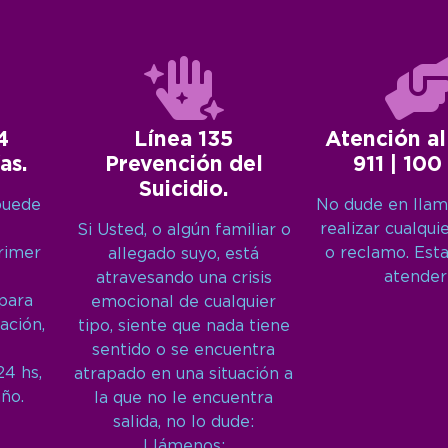
4
Línea 135
Atención al
as.
Prevención del
911 | 100
Suicidio.
puede
No dude en llam
realizar cualqui
Si Usted, o algún familiar o
primer
o reclamo. Est
allegado suyo, está
atender
atravesando una crisis
 para
emocional de cualquier
ación,
tipo, siente que nada tiene
sentido o se encuentra
24 hs,
atrapado en una situación a
año.
la que no le encuentra
salida, no lo dude:
Llámenos: