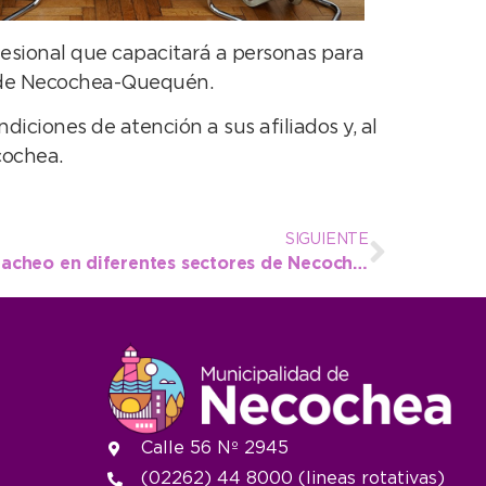
fesional que capacitará a personas para
a de Necochea-Quequén.
diciones de atención a sus afiliados y, al
cochea.
SIGUIENTE
Completaron tareas de bacheo en diferentes sectores de Necochea y Quequén
Calle 56 Nº 2945
(02262) 44 8000 (lineas rotativas)