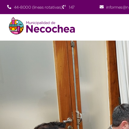
44-8000 (lineas rotativas)
147
informes@n