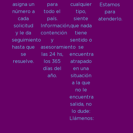
asigna un
para
cualquier
Estamos
número a
todo el
tipo,
para
cada
país.
siente
atenderlo.
solicitud
Información,
que nada
y le da
contención
tiene
seguimiento
y
sentido o
hasta que
asesoramiento
se
se
las 24 hs,
encuentra
resuelve.
los 365
atrapado
días del
en una
año.
situación
a la que
no le
encuentra
salida, no
lo dude:
Llámenos: