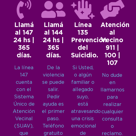
Llamá
Llamá
Línea
Atención
al 147
al 144
135
al
24 hs |
24 hs |
Prevención
Vecino
365
365
del
911 |
días.
días.
Suicidio.
100 |
107
La línea
De la
Si Usted,
147
violencia
o algún
No dude
cuenta
se puede
familiar o
en
con el
salir.
allegado
llamarnos
Sistema
Pedir
suyo,
para
Único de
ayuda es
está
realizar
Atención
el primer
atravesando
cualquier
Vecinal
paso.
una crisis
consulta
(SUAV),
Teléfono
emocional
o
que
gratuito
de
reclamo.