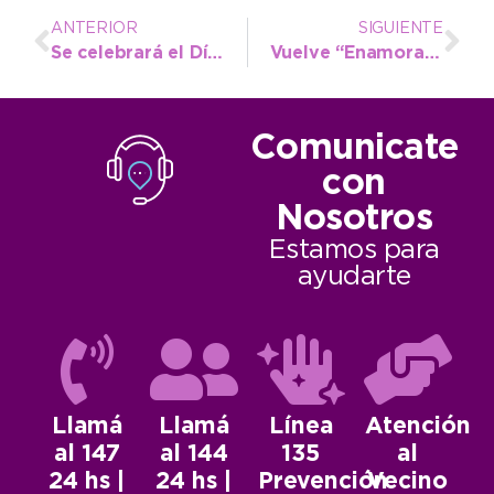
ANTERIOR
SIGUIENTE
Se celebrará el Día de los Jardines y de las Maestras Jardineras junto a los establecimientos del municipio
Vuelve “Enamorate de Neco” en invierno con descuentos para disfrutar
Comunicate
con
Nosotros
Estamos para
ayudarte
Llamá
Llamá
Línea
Atención
al 147
al 144
135
al
24 hs |
24 hs |
Prevención
Vecino