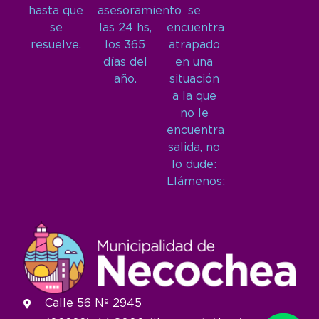
hasta que
asesoramiento
se
se
las 24 hs,
encuentra
resuelve.
los 365
atrapado
días del
en una
año.
situación
a la que
no le
encuentra
salida, no
lo dude:
Llámenos:
Calle 56 Nº 2945