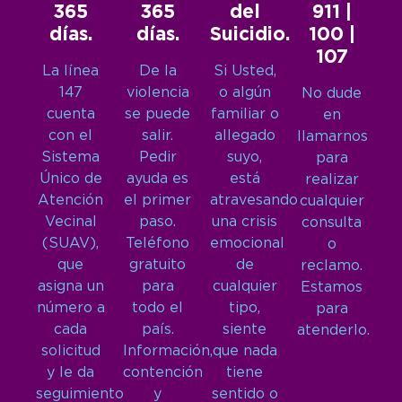
365
365
del
911 |
días.
días.
Suicidio.
100 |
107
La línea
De la
Si Usted,
147
violencia
o algún
No dude
cuenta
se puede
familiar o
en
con el
salir.
allegado
llamarnos
Sistema
Pedir
suyo,
para
Único de
ayuda es
está
realizar
Atención
el primer
atravesando
cualquier
Vecinal
paso.
una crisis
consulta
(SUAV),
Teléfono
emocional
o
que
gratuito
de
reclamo.
asigna un
para
cualquier
Estamos
número a
todo el
tipo,
para
cada
país.
siente
atenderlo.
solicitud
Información,
que nada
y le da
contención
tiene
seguimiento
y
sentido o