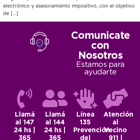
electrónico y asesoramiento impositivo, con el objetivo
de […]
Comunicate
con
Nosotros
Estamos para
ayudarte
Llamá
Llamá
Línea
Atención
al 147
al 144
135
al
24 hs |
24 hs |
Prevención
Vecino
365
365
del
911 |