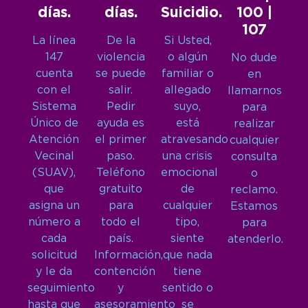
días.
días.
Suicidio.
100 |
107
La línea
De la
Si Usted,
147
violencia
o algún
No dude
cuenta
se puede
familiar o
en
con el
salir.
allegado
llamarnos
Sistema
Pedir
suyo,
para
Único de
ayuda es
está
realizar
Atención
el primer
atravesando
cualquier
Vecinal
paso.
una crisis
consulta
(SUAV),
Teléfono
emocional
o
que
gratuito
de
reclamo.
asigna un
para
cualquier
Estamos
número a
todo el
tipo,
para
cada
país.
siente
atenderlo.
solicitud
Información,
que nada
y le da
contención
tiene
seguimiento
y
sentido o
hasta que
asesoramiento
se