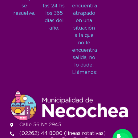
se
las 24 hs,
encuentra
resuelve.
los 365
atrapado
días del
en una
año.
situación
a la que
no le
encuentra
salida, no
lo dude:
Llámenos:
Calle 56 Nº 2945
(02262) 44 8000 (lineas rotativas)