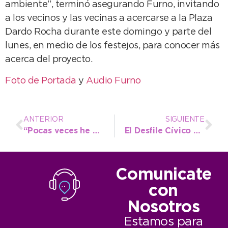
ambiente”, terminó asegurando Furno, invitando
a los vecinos y las vecinas a acercarse a la Plaza
Dardo Rocha durante este domingo y parte del
lunes, en medio de los festejos, para conocer más
acerca del proyecto.
Foto de Portada
y
Audio Furno
ANTERIOR
SIGUIENTE
“Pocas veces he actuado para tanta gente, para mí fue una noche inolvidable”
El Desfile Cívico Militar se corrió para la hora 16 de este lunes
Comunicate
con
Nosotros
Estamos para