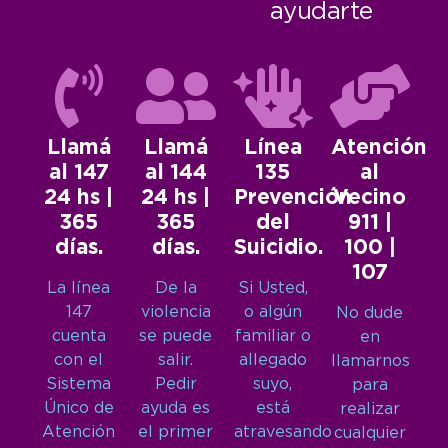
ayudarte
Llamá
Llamá
Línea
Atención
al 147
al 144
135
al
24 hs |
24 hs |
Prevención
Vecino
365
365
del
911 |
días.
días.
Suicidio.
100 |
107
La línea
De la
Si Usted,
147
violencia
o algún
No dude
cuenta
se puede
familiar o
en
con el
salir.
allegado
llamarnos
Sistema
Pedir
suyo,
para
Único de
ayuda es
está
realizar
Atención
el primer
atravesando
cualquier