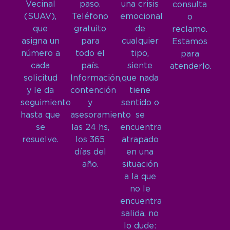
Vecinal
paso.
una crisis
consulta
(SUAV),
Teléfono
emocional
o
que
gratuito
de
reclamo.
asigna un
para
cualquier
Estamos
número a
todo el
tipo,
para
cada
país.
siente
atenderlo.
solicitud
Información,
que nada
y le da
contención
tiene
seguimiento
y
sentido o
hasta que
asesoramiento
se
se
las 24 hs,
encuentra
resuelve.
los 365
atrapado
días del
en una
año.
situación
a la que
no le
encuentra
salida, no
lo dude: