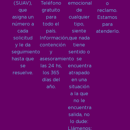
(SUAV),
Teléfono
emocional
o
que
gratuito
de
reclamo.
asigna un
para
cualquier
Estamos
número a
todo el
tipo,
para
cada
país.
siente
atenderlo.
solicitud
Información,
que nada
y le da
contención
tiene
seguimiento
y
sentido o
hasta que
asesoramiento
se
se
las 24 hs,
encuentra
resuelve.
los 365
atrapado
días del
en una
año.
situación
a la que
no le
encuentra
salida, no
lo dude:
Llámenos: