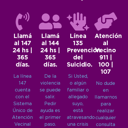
Llamá
Llamá
Línea
Atención
al 147
al 144
135
al
24 hs |
24 hs |
Prevención
Vecino
365
365
del
911 |
días.
días.
Suicidio.
100 |
107
La línea
De la
Si Usted,
147
violencia
o algún
No dude
cuenta
se puede
familiar o
en
con el
salir.
allegado
llamarnos
Sistema
Pedir
suyo,
para
Único de
ayuda es
está
realizar
Atención
el primer
atravesando
cualquier
Vecinal
paso.
una crisis
consulta