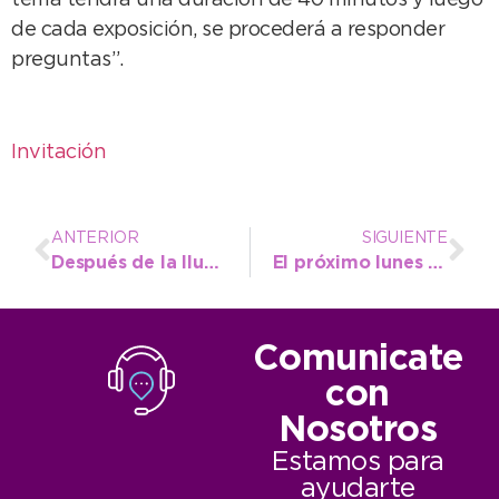
tema tendrá una duración de 40 minutos y luego
de cada exposición, se procederá a responder
preguntas”.
Invitación
ANTERIOR
SIGUIENTE
Después de la lluvia, se presenta un día agradable
El próximo lunes abren la inscripción para la Tecnicatura en Enfermería
Comunicate
con
Nosotros
Estamos para
ayudarte