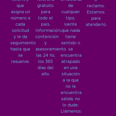
que
gratuito
de
reclamo.
asigna un
para
cualquier
Estamos
número a
todo el
tipo,
para
cada
país.
siente
atenderlo.
solicitud
Información,
que nada
y le da
contención
tiene
seguimiento
y
sentido o
hasta que
asesoramiento
se
se
las 24 hs,
encuentra
resuelve.
los 365
atrapado
días del
en una
año.
situación
a la que
no le
encuentra
salida, no
lo dude:
Llámenos: