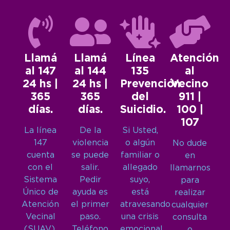
Llamá
Llamá
Línea
Atención
al 147
al 144
135
al
24 hs |
24 hs |
Prevención
Vecino
365
365
del
911 |
días.
días.
Suicidio.
100 |
107
La línea
De la
Si Usted,
147
violencia
o algún
No dude
cuenta
se puede
familiar o
en
con el
salir.
allegado
llamarnos
Sistema
Pedir
suyo,
para
Único de
ayuda es
está
realizar
Atención
el primer
atravesando
cualquier
Vecinal
paso.
una crisis
consulta
(SUAV),
Teléfono
emocional
o