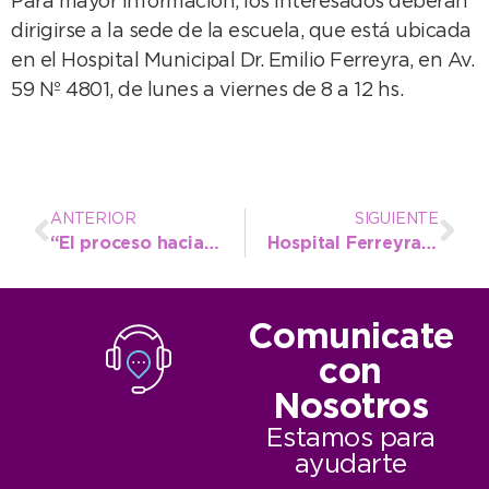
Para mayor información, los interesados deberán
dirigirse a la sede de la escuela, que está ubicada
en el Hospital Municipal Dr. Emilio Ferreyra, en Av.
59 Nº 4801, de lunes a viernes de 8 a 12 hs.
ANTERIOR
SIGUIENTE
“El proceso hacia la inclusión”, nueva jornada de DDHH en Necochea
Hospital Ferreyra: con fondos propios, se construyeron baños y una cocina en Neonatología
Comunicate
con
Nosotros
Estamos para
ayudarte