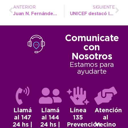
ANTERIOR
SIGUIENTE
Juan N. Fernández festeja su aniversario con desfile, torta y variados espectáculos
UNICEF destacó la presentación del Municipio de Necochea en el programa MUNA
Comunicate
con
Nosotros
Estamos para
ayudarte
Llamá
Llamá
Línea
Atención
al 147
al 144
135
al
24 hs |
24 hs |
Prevención
Vecino