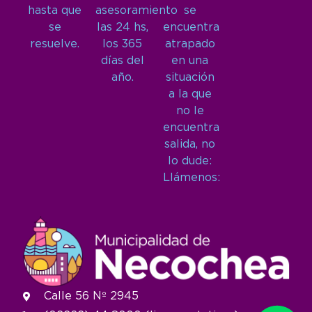
hasta que
asesoramiento
se
se
las 24 hs,
encuentra
resuelve.
los 365
atrapado
días del
en una
año.
situación
a la que
no le
encuentra
salida, no
lo dude:
Llámenos:
Calle 56 Nº 2945