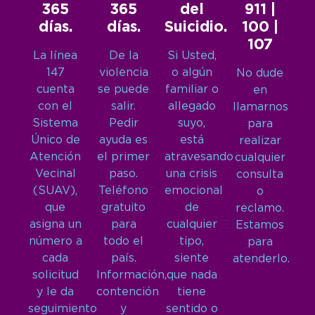
365
365
del
911 |
días.
días.
Suicidio.
100 |
107
La línea
De la
Si Usted,
147
violencia
o algún
No dude
cuenta
se puede
familiar o
en
con el
salir.
allegado
llamarnos
Sistema
Pedir
suyo,
para
Único de
ayuda es
está
realizar
Atención
el primer
atravesando
cualquier
Vecinal
paso.
una crisis
consulta
(SUAV),
Teléfono
emocional
o
que
gratuito
de
reclamo.
asigna un
para
cualquier
Estamos
número a
todo el
tipo,
para
cada
país.
siente
atenderlo.
solicitud
Información,
que nada
y le da
contención
tiene
seguimiento
y
sentido o