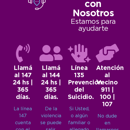
con
Nosotros
Estamos para
ayudarte
Llamá
Llamá
Línea
Atención
al 147
al 144
135
al
24 hs |
24 hs |
Prevención
Vecino
365
365
del
911 |
días.
días.
Suicidio.
100 |
107
La línea
De la
Si Usted,
147
violencia
o algún
No dude
cuenta
se puede
familiar o
en
con el
salir.
allegado