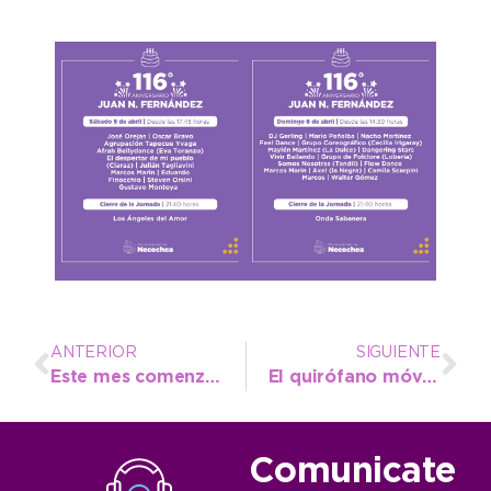
ANTERIOR
SIGUIENTE
Este mes comenzará el taller gratuito “Jugamos y aprendemos en el CIC”
El quirófano móvil se mantiene en 59 y 84 durante abril y en mayo va a Quequén
Comunicate