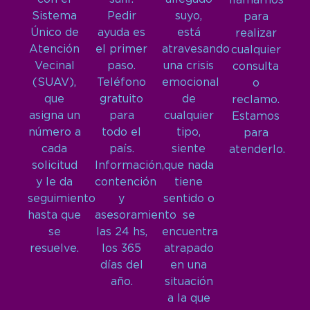
llamarnos
Sistema
Pedir
suyo,
para
Único de
ayuda es
está
realizar
Atención
el primer
atravesando
cualquier
Vecinal
paso.
una crisis
consulta
(SUAV),
Teléfono
emocional
o
que
gratuito
de
reclamo.
asigna un
para
cualquier
Estamos
número a
todo el
tipo,
para
cada
país.
siente
atenderlo.
solicitud
Información,
que nada
y le da
contención
tiene
seguimiento
y
sentido o
hasta que
asesoramiento
se
se
las 24 hs,
encuentra
resuelve.
los 365
atrapado
días del
en una
año.
situación
a la que